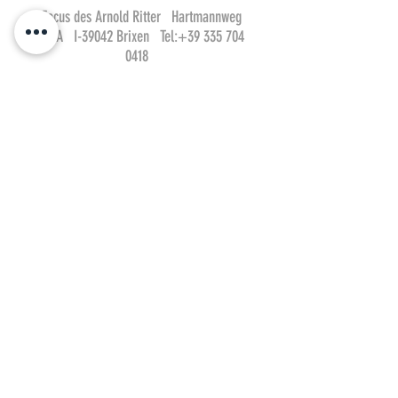
Focus des Arnold Ritter Hartmannweg
44/A I-39042 Brixen Tel:
+39 335 704
0418
Email:
ritter@focus-fotodesign.it
Impressum & AGB
Focus Fotodesign
Focus Cinemagraph
Mitglied der: