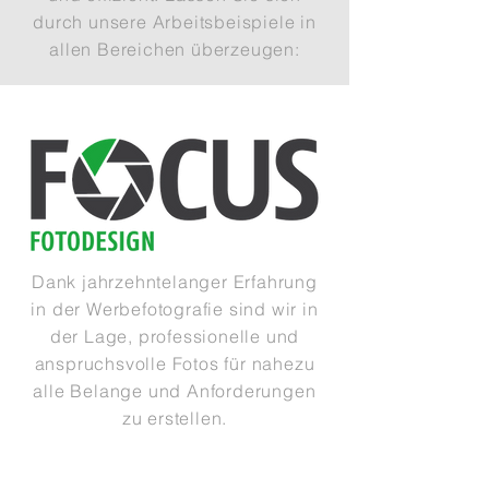
durch unsere Arbeitsbeispiele in
allen Bereichen überzeugen:
Dank jahrzehntelanger Erfahrung
in der Werbefotografie sind wir in
der Lage, professionelle und
anspruchsvolle Fotos für nahezu
alle Belange und Anforderungen
zu erstellen.