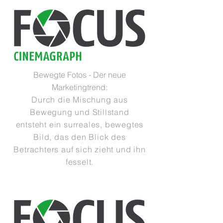
Bewegte Fotos - Der neue
Marketingtrend:
Durch die Mischung aus
Bewegung und Stillstand
entsteht ein surreales, bewegtes
Bild, das den Blick des
Betrachters auf sich zieht und ihn
fesselt.